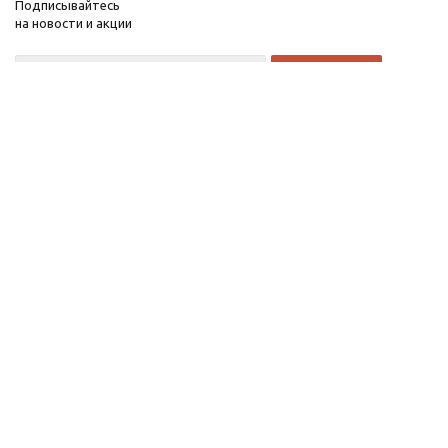
Подписывайтесь
на новости и акции
8 922 198 56 03
WhatsApp
8 922 198 56 03
Viber
2026 © Компания
Компания
"Звезда"
Информация
Интернет-магазин
г. Первоуральск, ул.
Вайнера,15 Магазин
"Энергия"
garant.perv@gmail.com
ЗАЯВКА НА ПОДКЛЮЧЕНИЕ