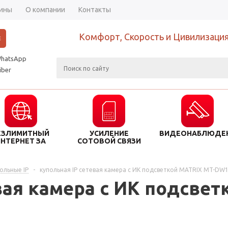
ины
О компании
Контакты
Комфорт, Скорость и Цивилизация
Е
hatsApp
iber
ЕЗЛИМИТНЫЙ
УСИЛЕНИЕ
ВИДЕОНАБЛЮДЕ
ИНТЕРНЕТ ЗА
СОТОВОЙ СВЯЗИ
ГОРОДОМ
ольные IP
-
купольная IP сетевая камера с ИК подсветкой MATRIX MT-DW
вая камера с ИК подсвет